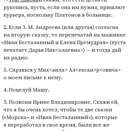
рукопись, пусть, если она им нужна, пришлют
курьера, поскольку Платонов в больнице.
2. Если
З. М. Андреева
(
или другая) согласна
на вторую сказку, то перепечатай на машинке
«
Иван Бесталанный и Елена Премудрая»
(
пусть
печатает Дарья Ник<олаевна>) — и тогда дай
на радио.
3. Справься у Мих<аила> Ал<ексан>р<овича>
о моем письме к нему.
4. Поцелуй Машу.
5. Позвони Ирине Владимировне. Скажи ей,
что я бы очень хотел, чтобы те две сказки
(
«Морока» и «Иван Бесталанный»), которые
я переработал в свое время, были все же