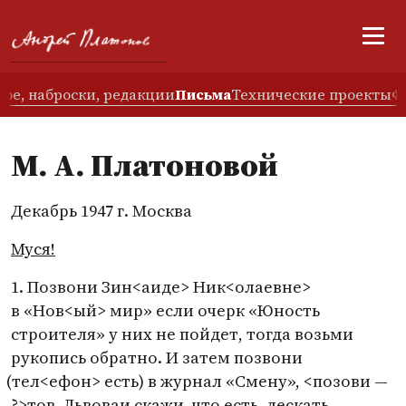
ое, наброски, редакции
Письма
Технические проекты
Ф
М. А. Платоновой
Декабрь 1947 г. Москва
Муся!
1. Позвони Зин<аиде> Ник<олаевне>
в «Нов<ый> мир» если очерк
«
Юность
строителя» у них не пойдет, тогда возьми
рукопись обратно. И затем позвони
(
тел<ефон> есть) в журнал
«
Смену», <позови —
?>
тов. Львова
и скажи, что есть, дескать,