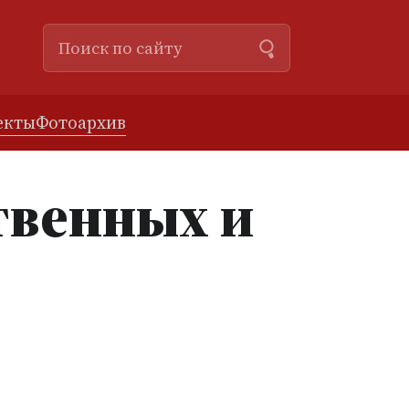
екты
Фотоархив
твенных и