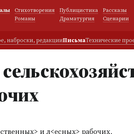
алы
Стихотворения
Публицистика
Рассказы
и
Романы
Драматургия
Сценарии
е, наброски, редакции
Письма
Технические про
 сельскохозяйс
очих
ственных> и л<есных> рабочих.