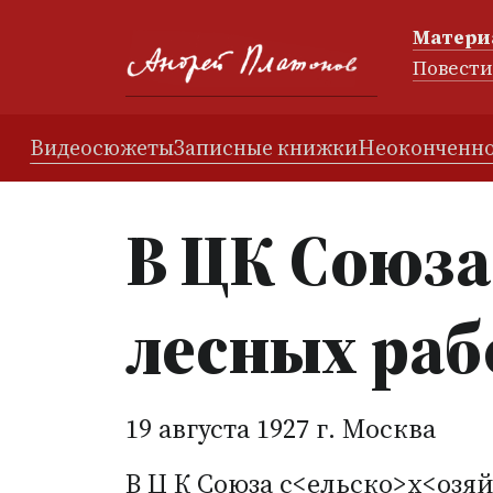
Матери
Повест
Видеосюжеты
Записные книжки
Неоконченно
В ЦК Союза
лесных раб
19 августа 1927 г. Москва
В Ц К Союза
с<ельско>х<озяй