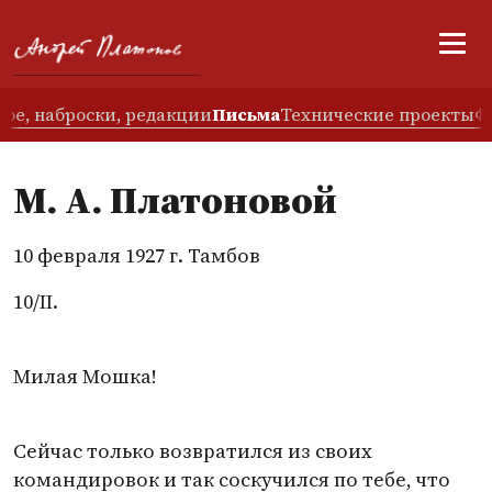
ое, наброски, редакции
Письма
Технические проекты
Ф
М. А. Платоновой
10 февраля 1927 г. Тамбов
10/II.
Милая Мошка!
Сейчас только возвратился из своих
командировок и так соскучился по тебе, что